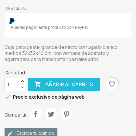
IVA incluido
Puedes pagar este producto con PayPal
Caja para pastel grande de micro corrugado blanco,
medida 32x32x40 cm, con ventana de acetato y
agarradera para transportar pasteles altos.
Cantidad

favorite_border
AÑADIR AL CARRITO

Precio exclusivo de página web
Compartir
Escribe tu opinión