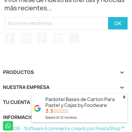
más recientes...
Facebook
YouTube
Pinterest
Instagram
TikTok
PRODUCTOS

NUESTRA EMPRESA

x
Packstel Bases de Carton Para
TU CUENTA

Pastel y Cajas by Foodware
3.5
INFORMACIÓN DE LA TIENDA
keyboard_arrow_down
Based on
12
reviews
© 2026 - Software Ecommerce creado por PrestaShop™