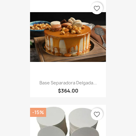
favorite_border
Base Separadora Delgada...
$364.00
-15%
favorite_border